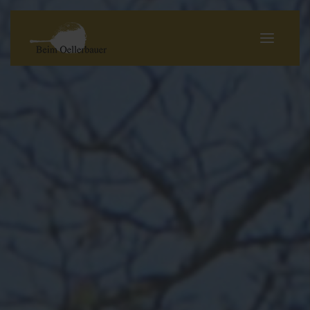
Willkommen beim
Öllerbauer
Urlaub am Bauernhof mit
Aussicht