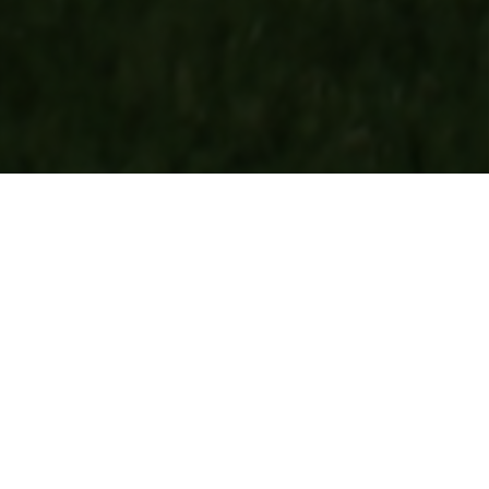
FERIENWOHNUNGEN "BEIM
ÖLLERBAUER" – URLAUBEN IN
DER NATUR AM BAUERNHOF
Urlaub "Beim Öllerbauer", das ist Erholung in einer
der beiden Ferienwohnungen im vollständig
renovierten Bauernhaus in Einzellage am
Rabenwald im Naturpark Pöllauer Tal in der
Steiermark.